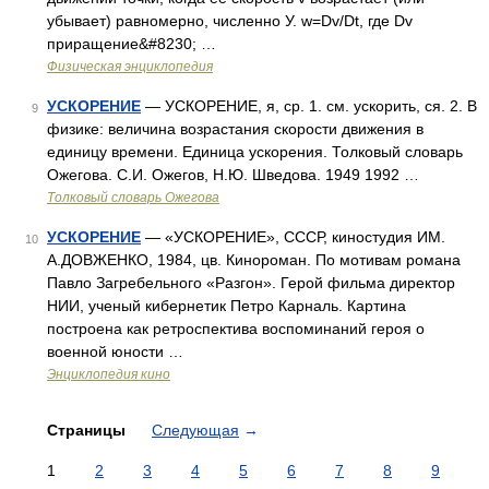
убывает) равномерно, численно У. w=Dv/Dt, где Dv
приращение&#8230; …
Физическая энциклопедия
УСКОРЕНИЕ
— УСКОРЕНИЕ, я, ср. 1. см. ускорить, ся. 2. В
9
физике: величина возрастания скорости движения в
единицу времени. Единица ускорения. Толковый словарь
Ожегова. С.И. Ожегов, Н.Ю. Шведова. 1949 1992 …
Толковый словарь Ожегова
УСКОРЕНИЕ
— «УСКОРЕНИЕ», СССР, киностудия ИМ.
10
А.ДОВЖЕНКО, 1984, цв. Кинороман. По мотивам романа
Павло Загребельного «Разгон». Герой фильма директор
НИИ, ученый кибернетик Петро Карналь. Картина
построена как ретроспектива воспоминаний героя о
военной юности …
Энциклопедия кино
Страницы
Следующая
→
1
2
3
4
5
6
7
8
9