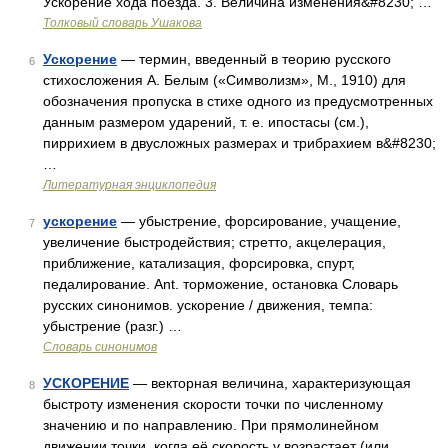
Ускорение хода поезда. 3. Величина изменения&#8230; …
Толковый словарь Ушакова
Ускорение
— термин, введенный в теорию русского
6
стихосложения А. Белым («Символизм», М., 1910) для
обозначения пропуска в стихе одного из предусмотренных
данным размером ударений, т. е. ипостасы (см.),
пиррихием в двусложных размерах и трибрахием в&#8230;
…
Литературная энциклопедия
ускорение
— убыстрение, форсирование, учащение,
7
увеличение быстродействия; стретто, акцелерация,
приближение, катализация, форсировка, спурт,
педалирование. Ant. торможение, остановка Словарь
русских синонимов. ускорение / движения, темпа:
убыстрение (разг.) …
Словарь синонимов
УСКОРЕНИЕ
— векторная величина, характеризующая
8
быстроту изменения скорости точки по численному
значению и по направлению. При прямолинейном
движении точки, когда её скорость v возрастает (или